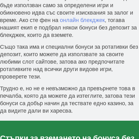
бъде използван само за определени игри и
обикновено идва със своите изисквания за залог и
време. Ако сте фен на
онлайн блекджек
, тогава
нашият екип е подбрал някои бонуси без депозит за
блекджек, които да вземете.
Също така има и специални бонуси за ротативки без
депозит, които можете да използвате за своите
любими слот сайтове, затова ако предпочитате
ротативките над всички други видове игри,
проверете тези.
Трудно е, но не е невъзможно да превърнете това в
печалба, която да можете да изтеглите, затова тези
бонуси са добър начин да тествате едно казино, за
да видите дали ви харесва.
Стъпки за вземането на бонуса без