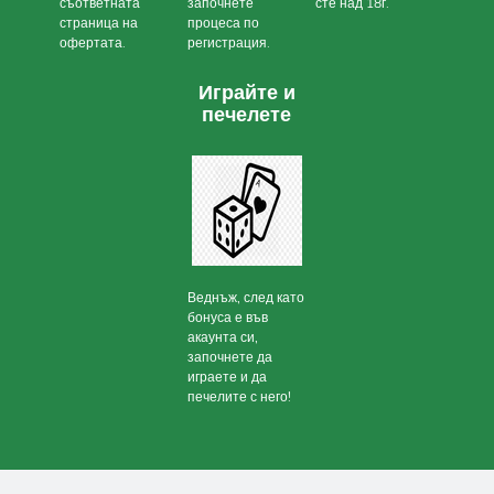
съответната
започнете
сте над 18г.
страница на
процеса по
офертата.
регистрация.
Играйте и
печелете
Веднъж, след като
бонуса е във
акаунта си,
започнете да
играете и да
печелите с него!