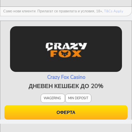
Само нови клиенти. Прилагат се правилата и условия, 18+,
T&Cs Apply
Crazy Fox Casino
ДНЕВЕН КЕШБЕК ДО 20%
WAGERING
MIN DEPOSIT
ОФЕРТА