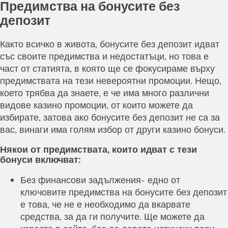
Предимства на бонусите без
депозит
Както всичко в живота, бонусите без депозит идват
със своите предимства и недостатъци, но това е
част от статията, в която ще се фокусираме върху
предимствата на тези невероятни промоции. Нещо,
което трябва да знаете, е че има много различни
видове казино промоции, от които можете да
избирате, затова ако бонусите без депозит не са за
вас, винаги има голям избор от други казино бонуси.
Някои от предимствата, които идват с тези
бонуси включват:
Без финансови задължения- едно от
ключовите предимства на бонусите без депозит
е това, че не е необходимо да вкарвате
средства, за да ги получите. Ще можете да