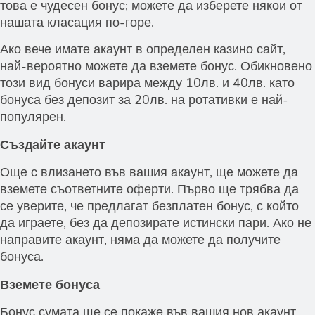
това е чудесен бонус; можете да изберете някои от
нашата класация по-горе.
Ако вече имате акаунт в определен казино сайт,
най-вероятно можете да вземете бонус. Обикновено
този вид бонуси варира между 10лв. и 40лв. като
бонуса без депозит за 20лв. на ротативки е най-
популярен.
Създайте акаунт
Още с влизането във вашия акаунт, ще можете да
вземете съответните оферти. Първо ще трябва да
се уверите, че предлагат безплатен бонус, с който
да играете, без да депозирате истински пари. Ако не
направите акаунт, няма да можете да получите
бонуса.
Вземете бонуса
Бонус сумата ще се покаже във вашия нов акаунт.