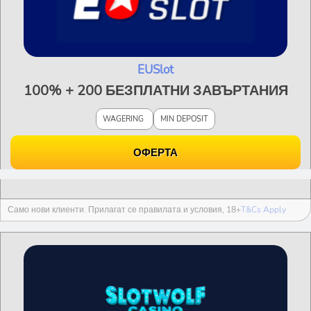
EUSlot
100% + 200 БЕЗПЛАТНИ ЗАВЪРТАНИЯ
WAGERING
MIN DEPOSIT
ОФЕРТА
Само нови клиенти. Прилагат се правилата и условия, 18+
T&Cs Apply