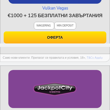
Vulkan Vegas
€1000 + 125 БЕЗПЛАТНИ ЗАВЪРТАНИЯ
WAGERING
MIN DEPOSIT
ОФЕРТА
Само нови клиенти. Прилагат се правилата и условия, 18+,
T&Cs Apply