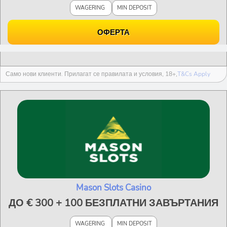
WAGERING
MIN DEPOSIT
ОФЕРТА
Само нови клиенти. Прилагат се правилата и условия, 18+,
T&Cs Apply
Mason Slots Casino
ДО € 300 + 100 БЕЗПЛАТНИ ЗАВЪРТАНИЯ
WAGERING
MIN DEPOSIT