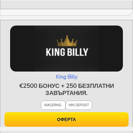
King Billy
€2500 БОНУС + 250 БЕЗПЛАТНИ
ЗАВЪРТАНИЯ.
WAGERING
MIN DEPOSIT
ОФЕРТА