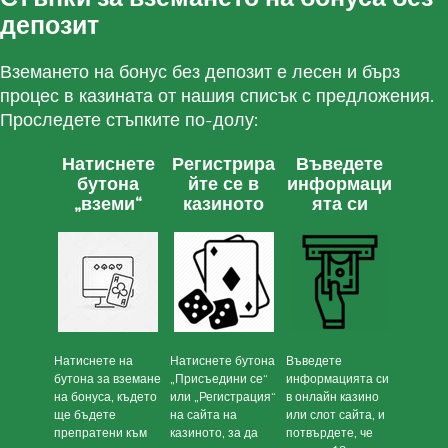
депозит
Вземането на бонус без депозит е лесен и бърз
процес в казината от нашия списък с предложения.
Проследете стъпките по-долу:
Натиснете
Регистрира
Въведете
бутона
йте се в
информаци
„вземи“
казиното
ята си
Натиснете на
Натиснете бутона
Въведете
бутона за вземане
„Присъедини се“
информацията си
на бонуса, където
или „Регистрация“
в онлайн казино
ще бъдете
на сайта на
или слот сайта, и
препратени към
казиното, за да
потвърдете, че