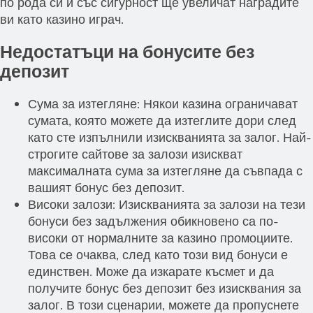
по рода си и със сигурност ще увеличат наградите
ви като казино играч.
Недостатъци на бонусите без
депозит
Сума за изтегляне: Някои казина ограничават
сумата, която можете да изтеглите дори след
като сте изпълнили изискванията за залог. Най-
строгите сайтове за залози изискват
максималната сума за изтегляне да съвпада с
вашият бонус без депозит.
Високи залози: Изискванията за залози на тези
бонуси без задължения обикновено са по-
високи от нормалните за казино промоциите.
Това се очаква, след като този вид бонуси е
единствен. Може да изкарате късмет и да
получите бонус без депозит без изисквания за
залог. В този сценарии, можете да пропуснете