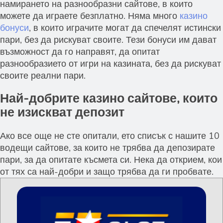
намирането на разнообразни сайтове, в които
можете да играете безплатно. Няма много
казино
бонуси
, в които играчите могат да спечелят истински
пари, без да рискуват своите. Тези бонуси им дават
възможност да го направят, да опитат
разнообразието от игри на казината, без да рискуват
своите реални пари.
Най-добрите казино сайтове, които
не изискват депозит
Ако все още не сте опитали, ето списък с нашите 10
водещи сайтове, за които не трябва да депозирате
пари, за да опитате късмета си. Нека да открием, кои
от тях са най-добри и защо трябва да ги пробвате.