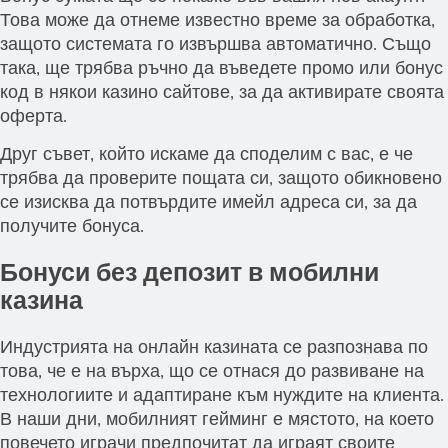
Това може да отнеме известно време за обработка,
защото системата го извършва автоматично. Също
така, ще трябва ръчно да въведете промо или бонус
код в някои казино сайтове, за да активирате своята
оферта.
Друг съвет, който искаме да споделим с вас, е че
трябва да проверите пощата си, защото обикновено
се изисква да потвърдите имейл адреса си, за да
получите бонуса.
Бонуси без депозит в мобилни
казина
Индустрията на онлайн казината се разпознава по
това, че е на върха, що се отнася до развиване на
технологиите и адаптиране към нуждите на клиента.
В наши дни, мобилният гейминг е мястото, на което
повечето играчи предпочитат да играят своите