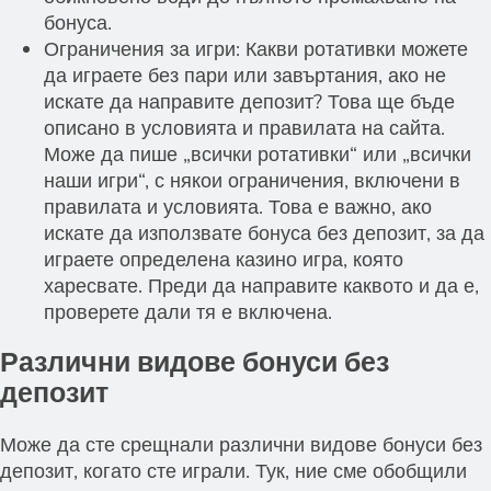
бонуса.
Ограничения за игри: Какви ротативки можете
да играете без пари или завъртания, ако не
искате да направите депозит? Това ще бъде
описано в условията и правилата на сайта.
Може да пише „всички ротативки“ или „всички
наши игри“, с някои ограничения, включени в
правилата и условията. Това е важно, ако
искате да използвате бонуса без депозит, за да
играете определена казино игра, която
харесвате. Преди да направите каквото и да е,
проверете дали тя е включена.
Различни видове бонуси без
депозит
Може да сте срещнали различни видове бонуси без
депозит, когато сте играли. Тук, ние сме обобщили