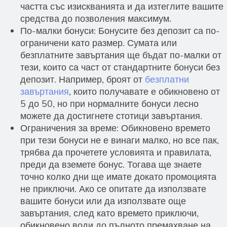
частта със изискванията и да изтеглите вашите
средства до позволения максимум.
По-малки бонуси: Бонусите без депозит са по-
ограничени като размер. Сумата или
безплатните завъртания ще бъдат по-малки от
тези, които са част от стандартните бонуси без
депозит. Например, броят от
безплатни
завъртания
, които получавате е обикновено от
5 до 50, но при нормалните бонуси лесно
можете да достигнете стотици завъртания.
Ограничения за време: Обикновено времето
при тези бонуси не е винаги малко, но все пак,
трябва да прочетете условията и правилата,
преди да вземете бонус. Тогава ще знаете
точно колко дни ще имате докато промоцията
не приключи. Ако се опитате да използвате
вашите бонуси или да използвате още
завъртания, след като времето приключи,
обикновено води до пълното премахване на