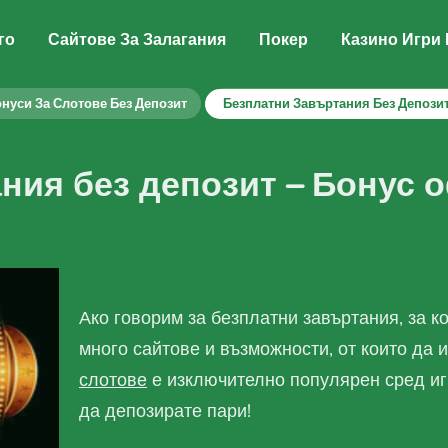
го
Сайтове За Залагания
Покер
Казино Игри 
нуси За Слотове Без Депозит
Безплатни Завъртания Без Депози
ния без депозит – Бонус 
Ако говорим за безплатни завъртания, за ко
много сайтове и възможности, от които да 
слотове
е изключително популярен сред игр
да депозирате пари!