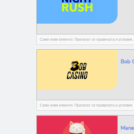
Само нови клиенти. Прилагат се правилата и условия, 
Bob 
Само нови клиенти. Прилагат се правилата и условия, 
Mane