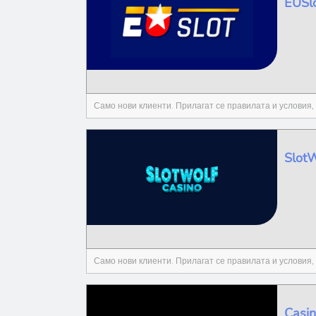
EUSl
Само нови клиенти. Прилагат се правилата и условия,
SlotW
Само нови клиенти. Прилагат се правилата и условия,
Casin