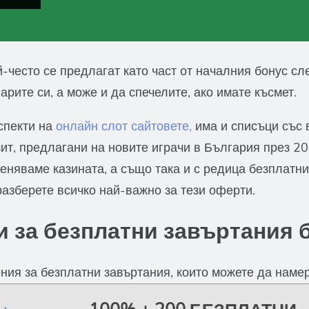
-често се предлагат като част от началния бонус сл
арите си, а може и да спечелите, ако имате късмет.
спекти на
онлайн слот сайтовете,
има и списъци със 
ит, предлагани на новите играчи в България през 20
ценяваме казината, а също така и с редица безплатни
разберете всичко най-важно за тези оферти.
 за безплатни завъртания 
ия за безплатни завъртания, които можете да намер