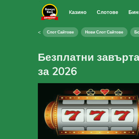
Kазино
Слотове
Бин
<
Слот Сайтове
Нови Слот Сайтове
Бо
Безплатни завърта
за 2026