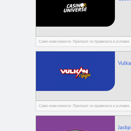
Само нови клиенти. Прилагат се правилата и условия, 
Vulk
Само нови клиенти. Прилагат се правилата и условия,
Jackp