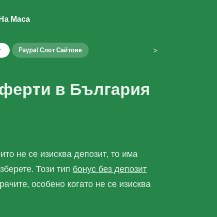
На Маса
>
т
Paypal Слот Сайтове
оферти в България
ито не се изисква депозит, то има
изберете. Този тип
бонус без депозит
ачите, особено когато не се изисква