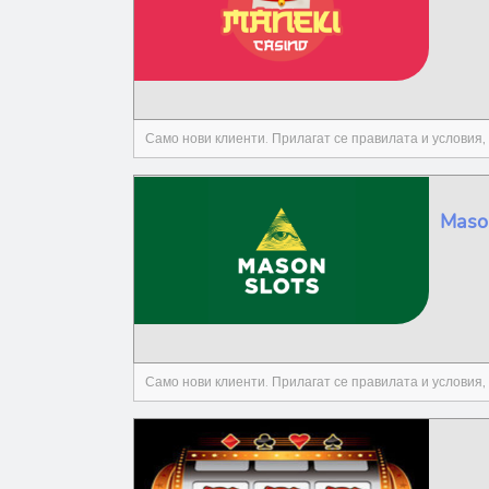
Само нови клиенти. Прилагат се правилата и условия, 
Mason
Само нови клиенти. Прилагат се правилата и условия, 