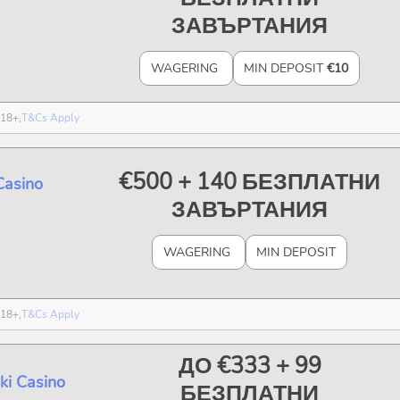
ЗАВЪРТАНИЯ
WAGERING
MIN DEPOSIT
€10
18+,
T&Cs Apply
€500 + 140 БЕЗПЛАТНИ
Casino
ЗАВЪРТАНИЯ
WAGERING
MIN DEPOSIT
18+,
T&Cs Apply
ДО €333 + 99
ki Casino
БЕЗПЛАТНИ