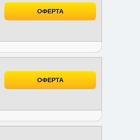
ОФЕРТА
ОФЕРТА