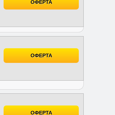
ОФЕРТА
ОФЕРТА
ОФЕРТА