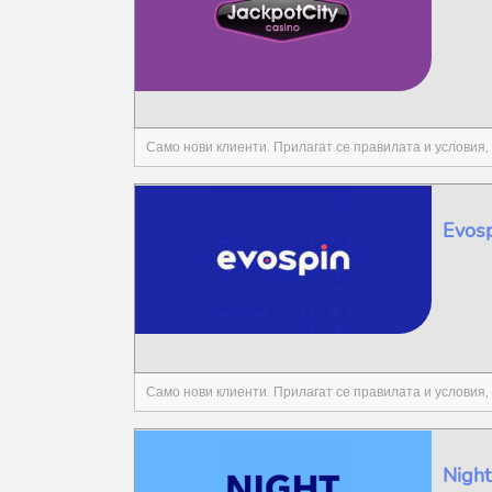
Само нови клиенти. Прилагат се правилата и условия, 
Evos
Само нови клиенти. Прилагат се правилата и условия, 
Night