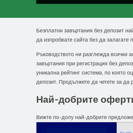
Безплатни завъртания без депозит най
да изпробвате сайта без да залагате п
Ръководството ни разглежда всички а
завъртания при регистрация без депоз
уникална рейтинг система, по която о
депозит. Продължете да четете за да 
Най-добрите оферти
Вижте по-долу най-добрите предложен