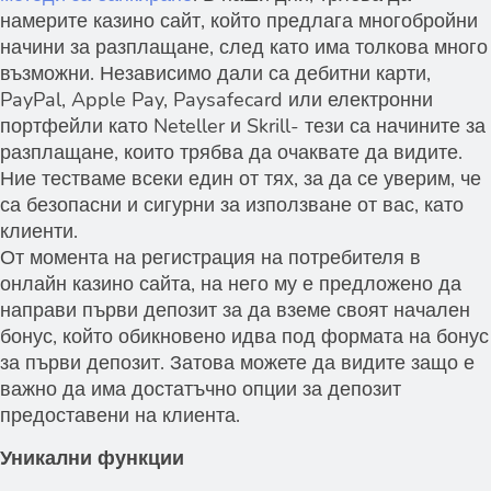
намерите казино сайт, който предлага многобройни
начини за разплащане, след като има толкова много
възможни. Независимо дали са дебитни карти,
PayPal, Apple Pay, Paysafecard или електронни
портфейли като Neteller и Skrill- тези са начините за
разплащане, които трябва да очаквате да видите.
Ние тестваме всеки един от тях, за да се уверим, че
са безопасни и сигурни за използване от вас, като
клиенти.
От момента на регистрация на потребителя в
онлайн казино сайта, на него му е предложено да
направи първи депозит за да вземе своят начален
бонус, който обикновено идва под формата на бонус
за първи депозит. Затова можете да видите защо е
важно да има достатъчно опции за депозит
предоставени на клиента.
Уникални функции