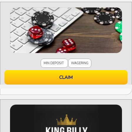
MIN DEPOSIT
WAGERING
CLAIM