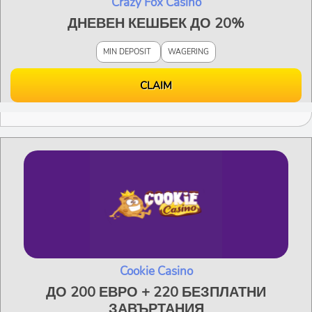
Crazy Fox Casino
ДНЕВЕН КЕШБЕК ДО 20%
MIN DEPOSIT
WAGERING
CLAIM
Cookie Casino
ДО 200 ЕВРО + 220 БЕЗПЛАТНИ
ЗАВЪРТАНИЯ