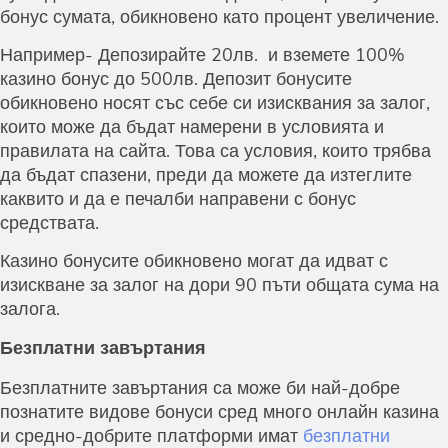
бонус сумата, обикновено като процент увеличение.
Например- Депозирайте 20лв. и вземете 100%
казино бонус до 500лв. Депозит бонусите
обикновено носят със себе си изисквания за залог,
които може да бъдат намерени в условията и
правилата на сайта. Това са условия, които трябва
да бъдат спазени, преди да можете да изтеглите
каквито и да е печалби направени с бонус
средствата.
Казино бонусите обикновено могат да идват с
изискване за залог на дори 90 пъти общата сума на
залога.
Безплатни завъртания
Безплатните завъртания са може би най-добре
познатите видове бонуси сред много онлайн казина
и средно-добрите платформи имат
безплатни