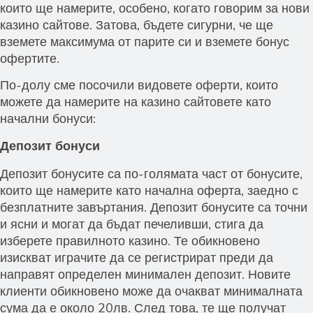
които ще намерите, особено, когато говорим за нови
казино сайтове. Затова, бъдете сигурни, че ще
вземете максимума от парите си и вземете бонус
офертите.
По-долу сме посочили видовете оферти, които
можете да намерите на казино сайтовете като
начални бонуси:
Депозит бонуси
Депозит бонусите са по-голямата част от бонусите,
които ще намерите като начална оферта, заедно с
безплатните завъртания. Депозит бонусите са точни
и ясни и могат да бъдат печеливши, стига да
изберете правилното казино. Те обикновено
изискват играчите да се регистрират преди да
направят определен минимален депозит. Новите
клиенти обикновено може да очакват минималната
сума да е около 20лв. След това, те ще получат