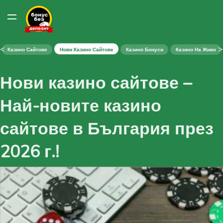
<
>
Казино Сайтове
Нови Казино Сайтове
Казино Бонуси
Казино На Живо
Нови казино сайтове –
Най-новите казино
сайтове в България през
2026 г.!