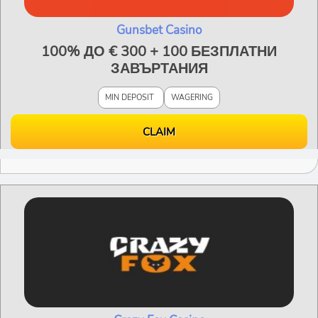
Gunsbet Casino
100% ДО € 300 + 100 БЕЗПЛАТНИ
ЗАВЪРТАНИЯ
MIN DEPOSIT
WAGERING
CLAIM