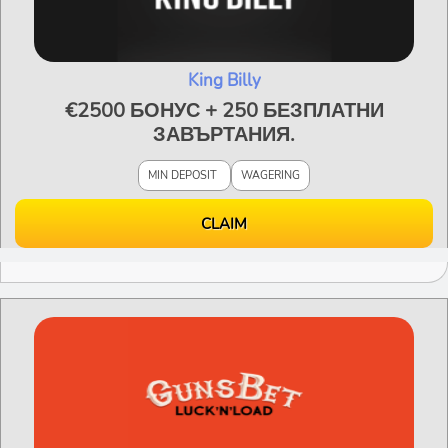
King Billy
€2500 БОНУС + 250 БЕЗПЛАТНИ
ЗАВЪРТАНИЯ.
MIN DEPOSIT
WAGERING
CLAIM