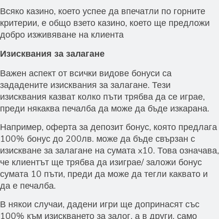
Всяко казино, което успее да впечатли по горните
критерии, е общо взето казино, което ще предложи
добро изживяване на клиента
Изисквания за залагане
Важен аспект от всички видове бонуси са
зададените изисквания за залагане. Тези
изисквания казват колко пъти трябва да се играе,
преди някаква печалба да може да бъде изкарана.
Например, оферта за депозит бонус, която предлага
100% бонус до 200лв. може да бъде свързан с
изискване за залагане на сумата x10. Това означава,
че клиентът ще трябва да изиграе/ заложи бонус
сумата 10 пъти, преди да може да тегли каквато и
да е печалба.
В някои случаи, дадени игри ще допринасят със
100% към изискването за залог, а в други, само