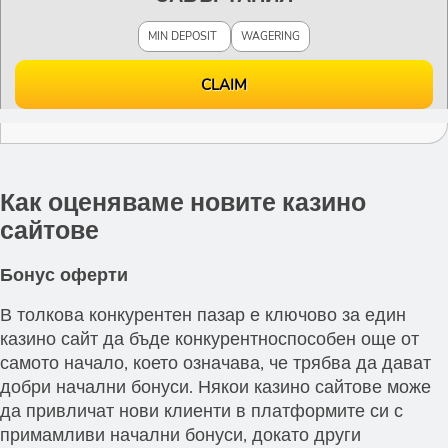
MIN DEPOSIT
WAGERING
CLAIM
Как оценяваме новите казино
сайтове
Бонус оферти
В толкова конкурентен пазар е ключово за един
казино сайт да бъде конкурентноспособен още от
самото начало, което означава, че трябва да дават
добри начални бонуси. Някои казино сайтове може
да привличат нови клиенти в платформите си с
примамливи начални бонуси, докато други