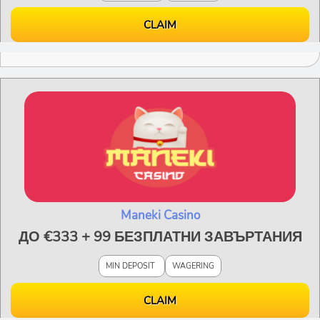
CLAIM
Maneki Casino
ДО €333 + 99 БЕЗПЛАТНИ ЗАВЪРТАНИЯ
MIN DEPOSIT
WAGERING
CLAIM