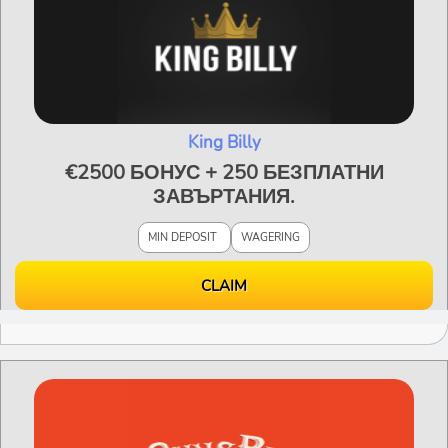
King Billy
€2500 БОНУС + 250 БЕЗПЛАТНИ
ЗАВЪРТАНИЯ.
MIN DEPOSIT
WAGERING
CLAIM