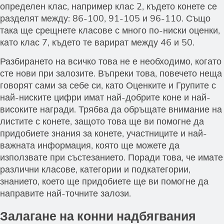
определен клас, например клас 2, където конете се
разделят между: 86-100, 91-105 и 96-110. Също
така ще срещнете класове с много по-ниски оценки,
като клас 7, където те варират между 46 и 50.
Разбирането на всичко това не е необходимо, когато
сте нови при залозите. Въпреки това, повечето неща
говорят сами за себе си, като Оценките и Групите с
най-ниските цифри имат най-добрите коне и най-
високите награди. Трябва да обръщате внимание на
листите с конете, защото това ще ви помогне да
придобиете знания за конете, участниците и най-
важната информация, която ще можете да
използвате при състезанието. Поради това, че имате
различни класове, категории и подкатегории,
знанието, което ще придобиете ще ви помогне да
направите най-точните залози.
Залагане на конни надбягвания