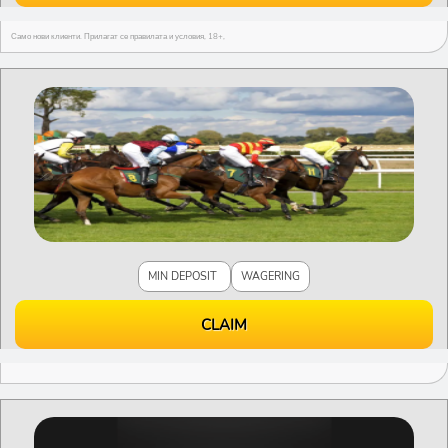
Само нови клиенти. Прилагат се правилата и условия, 18+,
MIN DEPOSIT
WAGERING
CLAIM