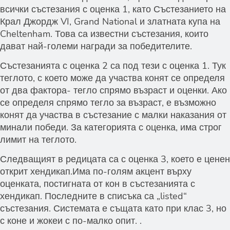
всички състезания с оценка 1, като Състезанието на
Крал Джордж VI, Grand National и златната купа на
Cheltenham. Това са известни състезания, които
дават най-големи награди за победителите.
Състезанията с оценка 2 са под тези с оценка 1. Тук
теглото, с което може да участва конят се определя
от два фактора- тегло спрямо възраст и оценки. Ако
се определя спрямо тегло за възраст, е възможно
конят да участва в състезание с малки наказания от
минали победи. За категорията с оценка, има строг
лимит на теглото.
Следващият в редицата са с оценка 3, което е ценен
открит хендикап.Има по-голям акцент върху
оценката, постигната от кон в състезанията с
хендикап. Последните в списъка са „listed“
състезания. Системата е същата като при клас 3, но
с коне и жокеи с по-малко опит. .