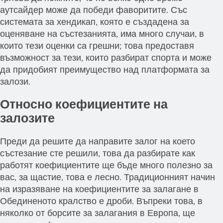
аутсайдер може да победи фаворитите. Със
системата за хендикап, която е създадена за
оценяване на състезанията, има много случаи, в
които тези оценки са грешни; това предоставя
възможност за тези, които разбират спорта и може
да придобият преимущество над платформата за
залози.
Относно коефициентите на
залозите
Преди да решите да направите залог на което
състезание сте решили, това да разбирате как
работят коефициентите ще бъде много полезно за
вас, за щастие, това е лесно. Традиционният начин
на изразяване на коефициентите за залагане в
Обединеното кралство е дроби. Въпреки това, в
няколко от борсите за залагания в Европа, ще