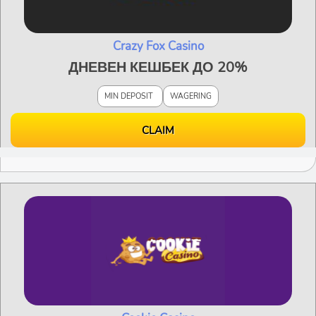
Crazy Fox Casino
ДНЕВЕН КЕШБЕК ДО 20%
MIN DEPOSIT
WAGERING
CLAIM