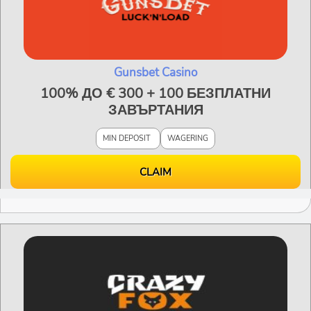
Gunsbet Casino
100% ДО € 300 + 100 БЕЗПЛАТНИ
ЗАВЪРТАНИЯ
MIN DEPOSIT
WAGERING
CLAIM