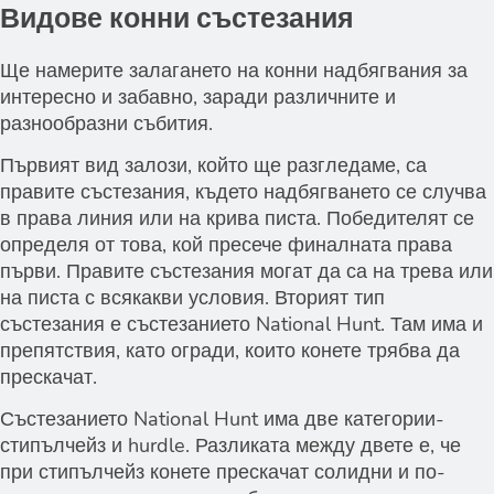
Видове конни състезания
Ще намерите залагането на конни надбягвания за
интересно и забавно, заради различните и
разнообразни събития.
Първият вид залози, който ще разгледаме, са
правите състезания, където надбягването се случва
в права линия или на крива писта. Победителят се
определя от това, кой пресече финалната права
първи. Правите състезания могат да са на трева или
на писта с всякакви условия. Вторият тип
състезания е състезанието National Hunt. Там има и
препятствия, като огради, които конете трябва да
прескачат.
Състезанието National Hunt има две категории-
стипълчейз и hurdle. Разликата между двете е, че
при стипълчейз конете прескачат солидни и по-