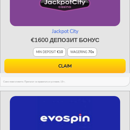
Jackpot City
€1600 ДЕПОЗИТ БОНУС
MIN DEPOSIT
€10
WAGERING
70x
CLAIM
Само нови клиенти. Прилагат се правилата и условия, 18+,