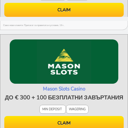
CLAIM
Само нови клиенти. Прилагат се правилата и условия, 18+,
Mason Slots Casino
ДО € 300 + 100 БЕЗПЛАТНИ ЗАВЪРТАНИЯ
MIN DEPOSIT
WAGERING
CLAIM