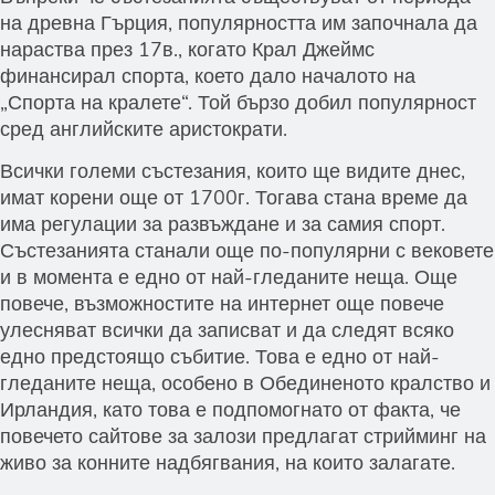
на древна Гърция, популярността им започнала да
нараства през 17в., когато Крал Джеймс
финансирал спорта, което дало началото на
„Спорта на кралете“. Той бързо добил популярност
сред английските аристократи.
Всички големи състезания, които ще видите днес,
имат корени още от 1700г. Тогава стана време да
има регулации за развъждане и за самия спорт.
Състезанията станали още по-популярни с вековете
и в момента е едно от най-гледаните неща. Още
повече, възможностите на интернет още повече
улесняват всички да записват и да следят всяко
едно предстоящо събитие. Това е едно от най-
гледаните неща, особено в Обединеното кралство и
Ирландия, като това е подпомогнато от факта, че
повечето сайтове за залози предлагат стрийминг на
живо за конните надбягвания, на които залагате.