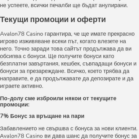
не успеете, всички печалби ще бъдат анулирани.
Текущи промоции и оферти
Avalon78 Casino гарантира, че ще имате прекрасно
игрово изживяване всеки път, когато влезете на
него. Точно заради това сайтът продължава да ви
обсипва с бонуси. Ще получите бонуси като
безплатни завъртания, кешбек, съвпадащи бонуси и
бонуси за презареждане. Всичко, което трябва да
направите, е да продължавате да депозирате и да
играете активно.
По-долу сме изброили някои от текущите
промоции:
7% Бонус за връщане на пари
Забавлението не свършва с бонуса за нови клиенти.
Аvalon78 Casino ви дава шанс да получите бонус за