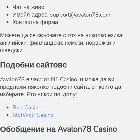
Чат на живо
Имейл адрес:
support@avalon78.com
Контактна форма
Можете да се свържете с тях на няколко езика:
английски, финландски, немски, норвежки и
шведски.
Подобни сайтове
Avalon78 е част от N1 Casino, и може да ви
предложи няколко подобни сайта, от които да
избирате. Ето някои по-долу:
Bob Casino
SlotWolf Casino
Обобщение на Avalon78 Casino