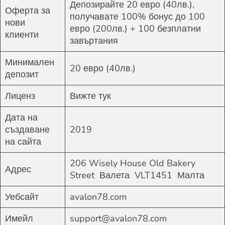
Депозирайте 20 евро (40лв.),
Оферта за
получавате 100% бонус до 100
нови
евро (200лв.) + 100 безплатни
клиенти
завъртания
Минимален
20 евро (40лв.)
депозит
Лиценз
Вижте тук
Дата на
създаване
2019
на сайта
206 Wisely House Old Bakery
Адрес
Street Валета VLT1451 Малта
Уебсайт
avalon78.com
Имейл
support@avalon78.com