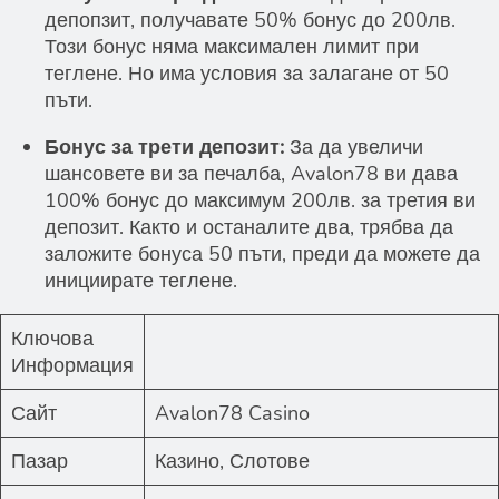
депопзит, получавате 50% бонус до 200лв.
Този бонус няма максимален лимит при
теглене. Но има условия за залагане от 50
пъти.
Бонус за трети депозит:
За да увеличи
шансовете ви за печалба, Avalon78 ви дава
100% бонус до максимум 200лв. за третия ви
депозит. Както и останалите два, трябва да
заложите бонуса 50 пъти, преди да можете да
инициирате теглене.
Ключова
Информация
Сайт
Avalon78 Casino
Пазар
Казино, Слотове