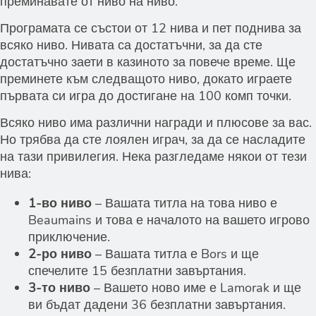
преминавате от ниво на ниво.
Програмата се състои от 12 нива и пет поднива за
всяко ниво. Нивата са достатъчни, за да сте
достатъчно заети в казиното за повече време. Ще
преминете към следващото ниво, докато играете
първата си игра до достигане на 100 комп точки.
Всяко ниво има различни награди и плюсове за вас.
Но трябва да сте лоялен играч, за да се насладите
на тази привилегия. Нека разгледаме някои от тези
нива:
1-во ниво
– Вашата титла на това ниво е
Beaumains и това е началото на вашето игрово
приключение.
2-ро ниво
– Вашата титла е Bors и ще
спечелите 15 безплатни завъртания.
3-то ниво
– Вашето ново име е Lamorak и ще
ви бъдат дадени 36 безплатни завъртания.