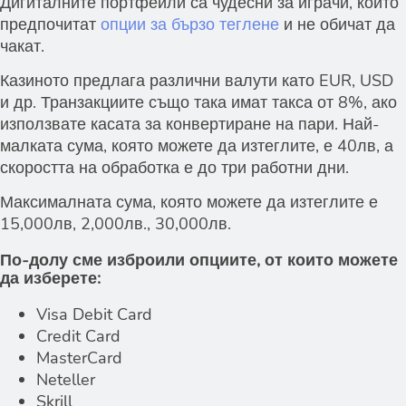
Дигиталните портфейли са чудесни за играчи, които
предпочитат
опции за бързо теглене
и не обичат да
чакат.
Казиното предлага различни валути като EUR, USD
и др. Транзакциите също така имат такса от 8%, ако
използвате касата за конвертиране на пари. Най-
малката сума, която можете да изтеглите, е 40лв, а
скоростта на обработка е до три работни дни.
Максималната сума, която можете да изтеглите е
15,000лв, 2,000лв., 30,000лв.
По-долу сме изброили опциите, от които можете
да изберете:
Visa Debit Card
Credit Card
MasterCard
Neteller
Skrill