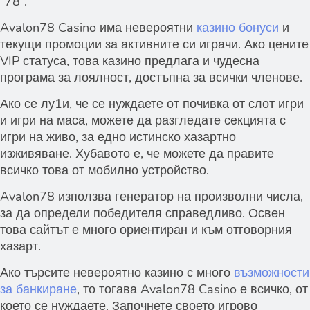
“78”.
Avalon78 Casino има невероятни
казино бонуси
и
текущи промоции за активните си играчи. Ако цените
VIP статуса, това казино предлага и чудесна
програма за лоялност, достъпна за всички членове.
Ако се лу1и, че се нуждаете от почивка от слот игри
и игри на маса, можете да разгледате секцията с
игри на живо, за едно истинско хазартно
изживяване. Хубавото е, че можете да правите
всичко това от мобилно устройство.
Avalon78 използва генератор на произволни числа,
за да определи победителя справедливо. Освен
това сайтът е много ориентиран и към отговорния
хазарт.
Ако търсите невероятно казино с много
възможности
за банкиране
, то тогава Avalon78 Casino е всичко, от
което се нуждаете. Започнете своето игрово