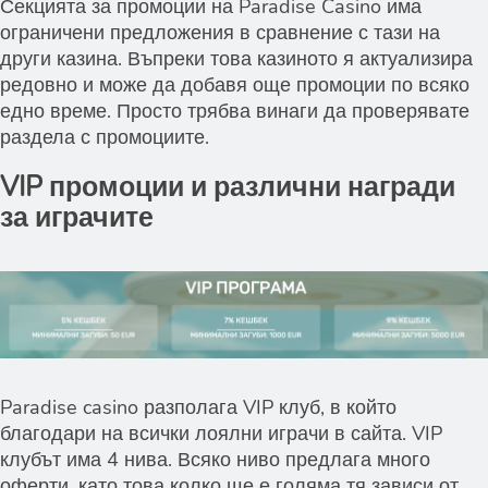
Секцията за промоции на Paradise Casino има
ограничени предложения в сравнение с тази на
други казина. Въпреки това казиното я актуализира
редовно и може да добавя още промоции по всяко
едно време. Просто трябва винаги да проверявате
раздела с промоциите.
VIP промоции и различни награди
за играчите
Paradise casino разполага VIP клуб, в който
благодари на всички лоялни играчи в сайта. VIP
клубът има 4 нива. Всяко ниво предлага много
оферти, като това колко ще е голяма тя зависи от