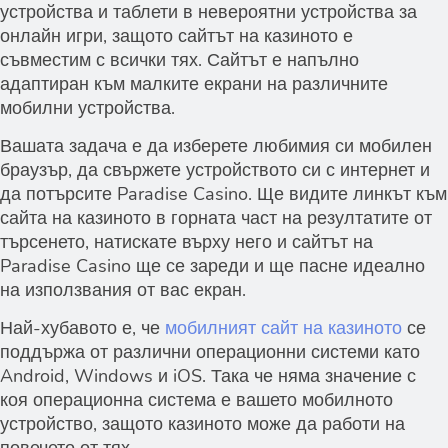
устройства и таблети в невероятни устройства за
онлайн игри, защото сайтът на казиното е
съвместим с всички тях. Сайтът е напълно
адаптиран към малките екрани на различните
мобилни устройства.
Вашата задача е да изберете любимия си мобилен
браузър, да свържете устройството си с интернет и
да потърсите Paradise Casino. Ще видите линкът към
сайта на казиното в горната част на резултатите от
търсенето, натискате върху него и сайтът на
Paradise Casino ще се зареди и ще пасне идеално
на използвания от вас екран.
Най-хубавото е, че
мобилният сайт на казиното
се
поддържа от различни операционни системи като
Android, Windows и iOS. Така че няма значение с
коя операционна система е вашето мобилното
устройство, защото казиното може да работи на