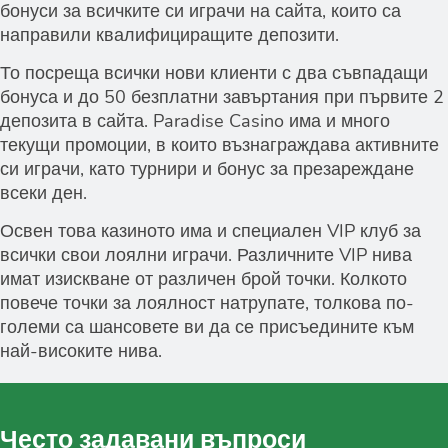
бонуси за всичките си играчи на сайта, които са
направили квалифициращите депозити.
То посреща всички нови клиенти с два съвпадащи
бонуса и до 50 безплатни завъртания при първите 2
депозита в сайта. Paradise Casino има и много
текущи промоции, в които възнаграждава активните
си играчи, като турнири и бонус за презареждане
всеки ден.
Освен това казиното има и специален VIP клуб за
всички свои лоялни играчи. Различните VIP нива
имат изискване от различен брой точки. Колкото
повече точки за лоялност натрупате, толкова по-
големи са шансовете ви да се присъедините към
най-високите нива.
Често задавани въпроси