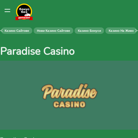
<
>
Казино Сайтове
Нови Казино Сайтове
Казино Бонуси
Казино На Живо
Paradise Casino