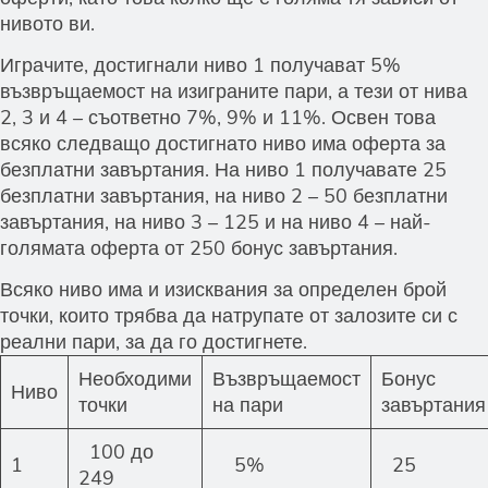
нивото ви.
Играчите, достигнали ниво 1 получават 5%
възвръщаемост на изиграните пари, а тези от нива
2, 3 и 4 – съответно 7%, 9% и 11%. Освен това
всяко следващо достигнато ниво има оферта за
безплатни завъртания. На ниво 1 получавате 25
безплатни завъртания, на ниво 2 – 50 безплатни
завъртания, на ниво 3 – 125 и на ниво 4 – най-
голямата оферта от 250 бонус завъртания.
Всяко ниво има и изисквания за определен брой
точки, които трябва да натрупате от залозите си с
реални пари, за да го достигнете.
Необходими
Възвръщаемост
Бонус
Ниво
точки
на пари
завъртания
100 до
1
5%
25
249