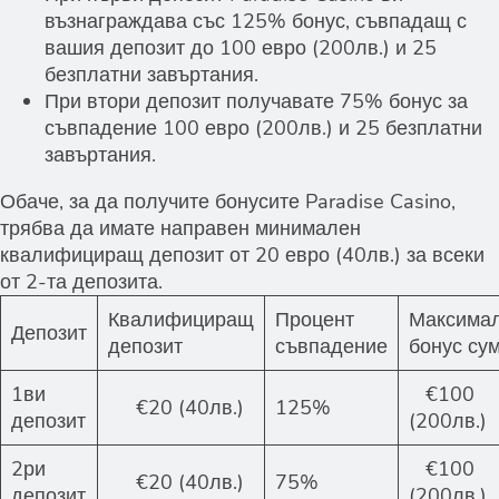
възнаграждава със 125% бонус, съвпадащ с
вашия депозит до 100 евро (200лв.) и 25
безплатни завъртания.
При втори депозит получавате 75% бонус за
съвпадение 100 евро (200лв.) и 25 безплатни
завъртания.
Обаче, за да получите бонусите Paradise Casino,
трябва да имате направен минимален
квалифициращ депозит от 20 евро (40лв.) за всеки
от 2-та депозита.
Квалифициращ
Процент
Максима
Депозит
депозит
съвпадение
бонус су
1ви
€100
€20 (40лв.)
125%
депозит
(200лв.)
2ри
€100
€20 (40лв.)
75%
депозит
(200лв.)