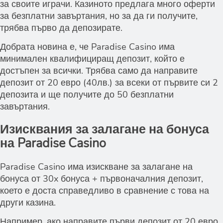
за своите играчи. Казиното предлага много оферти
за безплатни завъртания, но за да ги получите,
трябва първо да депозирате.
Добрата новина е, че Paradise Casino има
минимален квалифициращ депозит, който е
достъпен за всички. Трябва само да направите
депозит от 20 евро (40лв.) за всеки от първите си 2
депозита и ще получите до 50 безплатни
завъртания.
Изисквания за залагане на бонуса
на Paradise Casino
Paradise Casino има изискване за залагане на
бонуса от 30x бонуса + първоначалния депозит,
което е доста справедливо в сравнение с това на
други казина.
Например, ако направите първи депозит от 20 евро