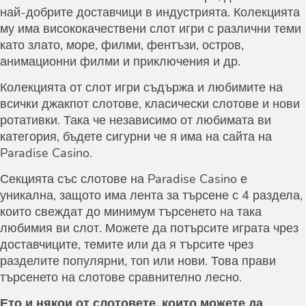
най-добрите доставчици в индустрията. Колекцията
му има висококачествени слот игри с различни теми
като злато, море, филми, фентъзи, остров,
анимационни филми и приключения и др.
Колекцията от слот игри съдържа и любимите на
всички джакпот слотове, класически слотове и нови
ротативки. Така че независимо от любимата ви
категория, бъдете сигурни че я има на сайта на
Paradise Casino.
Секцията със слотове на Paradise Casino е
уникална, защото има лента за търсене с 4 раздела,
които свеждат до минимум търсенето на така
любимия ви слот. Можете да потърсите играта чрез
доставчиците, темите или да я търсите чрез
разделите популярни, топ или нови. Това прави
търсенето на слотове сравнително лесно.
Ето и някои от слотовете, които можете да