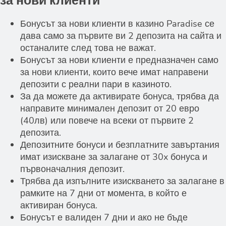
за нови клиенти
Бонусът за нови клиенти в казино Paradise се
дава само за първите ви 2 депозита на сайта и
останалите след това не важат.
Бонусът за нови клиенти е предназначен само
за нови клиенти, които вече имат направени
депозити с реални пари в казиното.
За да можете да активирате бонуса, трябва да
направите минимален депозит от 20 евро
(40лв) или повече на всеки от първите 2
депозита.
Депозитните бонуси и безплатните завъртания
имат изискване за залагане от 30x бонуса и
първоначалния депозит.
Трябва да изпълните изискването за залагане в
рамките на 7 дни от момента, в който е
активиран бонуса.
Бонусът е валиден 7 дни и ако не бъде