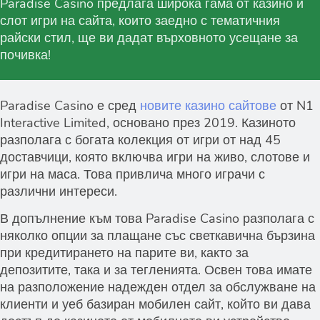
Paradise Casino предлага широка гама от казино и
слот игри на сайта, които заедно с тематичния
райски стил, ще ви дадат върховното усещане за
почивка!
Paradise Casino е сред
новите казино сайтове
от N1
Interactive Limited, основано през 2019. Казиното
разполага с богата колекция от игри от над 45
доставчици, която включва игри на живо, слотове и
игри на маса. Това привлича много играчи с
различни интереси.
В допълнение към това Paradise Casino разполага с
няколко опции за плащане със светкавична бързина
при кредитирането на парите ви, както за
депозитите, така и за тегленията. Освен това имате
на разположение надежден отдел за обслужване на
клиенти и уеб базиран мобилен сайт, който ви дава