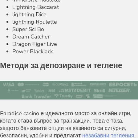
Lightning Baccarat
lightning Dice
lightning Roulette
Super Sci Bo
Dream Catcher
Dragon Tiger Live
Power Blackjack
Методи за депозиране и теглене
Paradise casino е идеалното място за онлайн игри,
когато става въпрос за транзакции. Това е така,
защото банковите опции на казиното са сигурни,
безопасни, удобни и предлагат
незабавни тегления
.