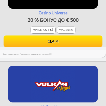
Casino Universe
20 % БОНУС ДО € 500
MIN DEPOSIT
€5
WAGERING
CLAIM
Само нови клиенти. Прилагат се правилата и условия, 18+,