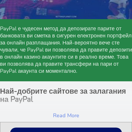
PayPal е чудесен метод да депозирате парите от
банковата ви сметка в сигурен електронен портфейл
за онлайн разплащания. Най-вероятно вече сте
чували, че PayPal ви позволява да правите депозити
в онлайн казино акаунтите си в реално време. Това
ви позволява да правите трансфери на пари от
PayPal акаунта си моментално.
Най-добрите сайтове за залагания
на PayPal
Ето списък с нашите предложения за сайтове за
Read More
залози, които приемат PayPal като метод за
разплащане. Всички те са добър избор ако вече сте