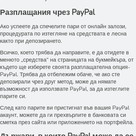
Разплащания чрез PayPal
Ако успеете да спечелите пари от онлайн залози,
процедурата по изтегляне на средствата е лесна
както при депозирането.
Всичко, което трябва да направите, е да отидете в
менюто „средства“ на страницата на букмейкъра, от
където ще изберете своята разплащателна опция-
PayPal. Трябва да отбележим обаче, че ако сте
депозирали чрез друг метод, може да нямате
възможност да използвате PayPal, за да изтеглите
парите си.
След като парите ви пристигнат във вашия PayPal
акаунт, можете да ги прехвърлите в банковата си
сметка през сайта или приложението на портфейла.