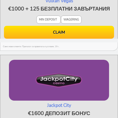
Vulkan Vegas
€1000 + 125 БЕЗПЛАТНИ ЗАВЪРТАНИЯ
MIN DEPOSIT
WAGERING
CLAIM
Само нови клиенти. Прилагат се правилата и условия, 18+,
Jackpot City
€1600 ДЕПОЗИТ БОНУС