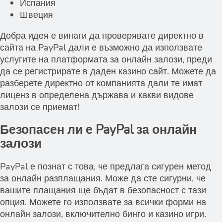
Испания
Швеция
Добра идея е винаги да проверявате директно в
сайта на PayPal дали е възможно да използвате
услугите на платформата за онлайн залози, преди
да се регистрирате в даден казино сайт. Можете да
разберете директно от компанията дали те имат
лиценз в определена държава и какви видове
залози се приемат!
Безопасен ли е PayPal за онлайн
залози
PayPal е познат с това, че предлага сигурен метод
за онлайн разплащания. Може да сте сигурни, че
вашите плащания ще бъдат в безопасност с тази
опция. Можете го използвате за всички форми на
онлайн залози, включително бинго и казино игри.