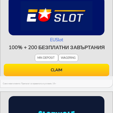
запознати с този начин за депозиране.
Ако вече знаете как работи PayPal, то ние сме
посочили за вас нашите предложения за сайтове за
залози, в които можете да използвате този
електронен портфейл.
EUSlot
EUSlot
SlotWolf Casino
100% + 200 БЕЗПЛАТНИ ЗАВЪРТАНИЯ
Casino Universe
Vulkan Vegas
MIN DEPOSIT
WAGERING
Jackpot City
Evospin
CLAIM
Night Rush
Bob Casino
Само нови клиенти. Прилагат се правилата и условия, 18+
Maneki Casino
Mason Slots Casino
King Billy
Gunsbet Casino