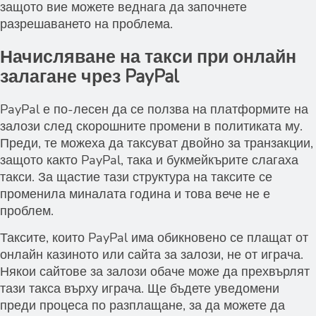
защото вие можете веднага да започнете
разрешаването на проблема.
Начисляване на такси при онлайн
залагане чрез PayPal
PayPal е по-лесен да се ползва на платформите на
залози след скорошните промени в политиката му.
Преди, те можеха да таксуват двойно за транзакции,
защото както PayPal, така и букмейкърите слагаха
такси. За щастие тази структура на таксите се
променила миналата година и това вече не е
проблем.
Таксите, които PayPal има обикновено се плащат от
онлайн казиното или сайта за залози, не от играча.
Някои сайтове за залози обаче може да прехвърлят
тази такса върху играча. Ще бъдете уведомени
преди процеса по разплащане, за да можете да