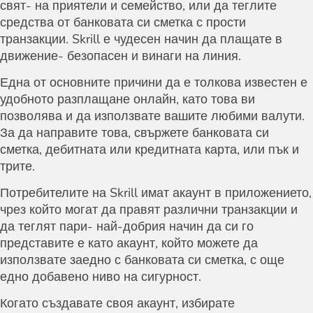
свят- на приятели и семейство, или да теглите
средства от банковата си сметка с прости
транзакции. Skrill е чудесен начин да плащате в
движение- безопасен и винаги на линия.
Една от основните причини да е толкова известен е
удобното разплащане онлайн, като това ви
позволява и да използвате вашите любими валути.
За да направите това, свържете банковата си
сметка, дебитната или кредитната карта, или пък и
трите.
Потребителите на Skrill имат акаунт в приложението,
чрез който могат да правят различни транзакции и
да теглят пари- най-добрия начин да си го
представите е като акаунт, който можете да
използвате заедно с банковата си сметка, с още
едно добавено ниво на сигурност.
Когато създавате своя акаунт, избирате