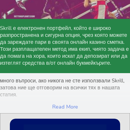
Skrill е електронен портфейл, който е широко
разпространена и сигурна опция, чрез която можете
да зареждате пари в своята онлайн казино сметка.
Този разплащателен метод има екип, чиято задача е
да помага на хора, които искат да депозират или да
изтеглят средства в/от онлайн букмейкърите.
много въпроси, ако никога не сте използвали Skrill,
затова ние ще отговорим на всички тях в нашата
статия.
EUSlot
Read More
SlotWolf Casino
Casino Universe
Vulkan Vegas