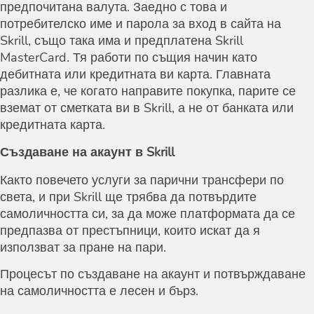
предпочитана валута. Заедно с това и
потребителско име и парола за вход в сайта на
Skrill, също така има и предплатена Skrill
MasterCard. Тя работи по същия начин като
дебитната или кредитната ви карта. Главната
разлика е, че когато направите покупка, парите се
вземат от сметката ви в Skrill, а не от банката или
кредитната карта.
Създаване на акаунт в Skrill
Както повечето услуги за парични трансфери по
света, и при Skrill ще трябва да потвърдите
самоличността си, за да може платформата да се
предпазва от престъпници, които искат да я
използват за пране на пари.
Процесът по създаване на акаунт и потвърждаване
на самоличността е лесен и бърз.