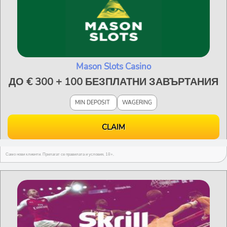
Mason Slots Casino
ДО € 300 + 100 БЕЗПЛАТНИ ЗАВЪРТАНИЯ
MIN DEPOSIT
WAGERING
CLAIM
Само нови клиенти. Прилагат се правилата и условия, 18+,