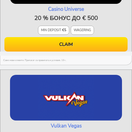
Casino Universe
20 % БОНУС ДО € 500
MIN DEPOSIT
€5
WAGERING
CLAIM
Само нови клиенти. Прилагат се правилата и условия, 18+,
Vulkan Vegas