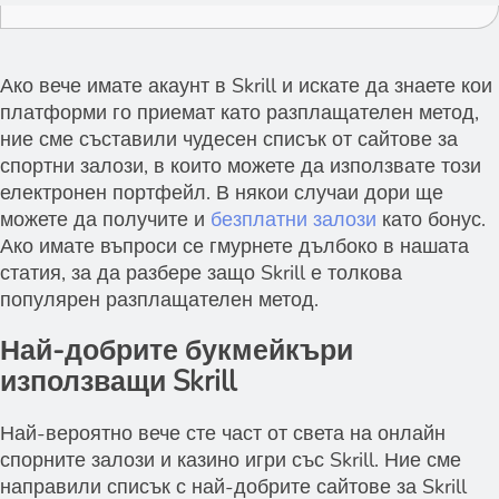
Ако вече имате акаунт в Skrill и искате да знаете кои
платформи го приемат като разплащателен метод,
ние сме съставили чудесен списък от сайтове за
спортни залози, в които можете да използвате този
електронен портфейл. В някои случаи дори ще
можете да получите и
безплатни залози
като бонус.
Ако имате въпроси се гмурнете дълбоко в нашата
статия, за да разбере защо Skrill е толкова
популярен разплащателен метод.
Най-добрите букмейкъри
използващи Skrill
Най-вероятно вече сте част от света на онлайн
спорните залози и казино игри със Skrill. Ние сме
направили списък с най-добрите сайтове за Skrill