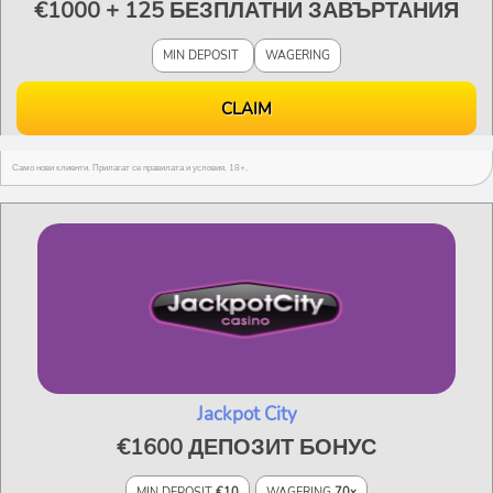
€1000 + 125 БЕЗПЛАТНИ ЗАВЪРТАНИЯ
MIN DEPOSIT
WAGERING
CLAIM
Само нови клиенти. Прилагат се правилата и условия, 18+,
Jackpot City
€1600 ДЕПОЗИТ БОНУС
MIN DEPOSIT
€10
WAGERING
70x