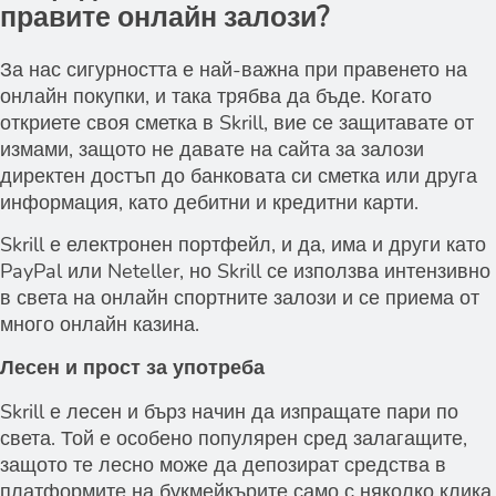
правите онлайн залози?
За нас сигурността е най-важна при правенето на
онлайн покупки, и така трябва да бъде. Когато
откриете своя сметка в Skrill, вие се защитавате от
измами, защото не давате на сайта за залози
директен достъп до банковата си сметка или друга
информация, като дебитни и кредитни карти.
Skrill е електронен портфейл, и да, има и други като
PayPal или Neteller, но Skrill се използва интензивно
в света на онлайн спортните залози и се приема от
много онлайн казина.
Лесен и прост за употреба
Skrill е лесен и бърз начин да изпращате пари по
света. Той е особено популярен сред залагащите,
защото те лесно може да депозират средства в
платформите на букмейкърите само с няколко клика