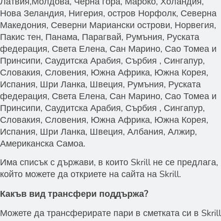
Латвия,Молдова, Черна гора, Мароко, Холандия,
Нова Зеландия, Нигерия, остров Норфолк, Северна
Македония, Северни Мариански острови, Норвегия,
Пакис тен, Панама, Парагвай, Румъния, Руската
федерация, Света Елена, Сан Марино, Сао Томеа и
Принсипи, Саудитска Арабия, Сърбия , Сингапур,
Словакия, Словения, Южна Африка, Южна Корея,
Испания, Шри Ланка, Швеция, Румъния, Руската
федерация, Света Елена, Сан Марино, Сао Томеа и
Принсипи, Саудитска Арабия, Сърбия , Сингапур,
Словакия, Словения, Южна Африка, Южна Корея,
Испания, Шри Ланка, Швеция, Албания, Алжир,
Американска Самоа.
Има списък с държави, в които Skrill не се предлага,
който можете да откриете на сайта на Skrill.
Какъв вид трансфери поддържа?
Можете да трансферирате пари в сметката си в Skrill