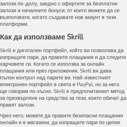
залози по-долу, заедно с офертите за безплатни
залози и началните бонуси, от които можете да се
възползвате, когато създавате нов акаунт в тези
платформи.
Как да използваме Skrill
Skrill е дигитален портфейл, който ви позволява да
изпращате пари, да правите плащания и да следите
харчовете си. Когато се използва за онлайн
плащания или през приложения, Skrill ви дава
пълен контрол над парите ви. Най-известният
електронен портфейл в света е PayPal, но за него
ще говорим по-късно. Skrill е предпочитаният метод
за прехвърляне на средства за тези, които обичат да
правят залози.
Чрез него, можете да правите безопасни плащания
онлайн и в магазини, да изпращате пари по целия