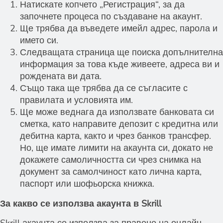
Натискате копчето „Регистрация“, за да
започнете процеса по създаване на акаунт.
Ще трябва да въведете имейл адрес, парола и
името си.
Следващата страница ще поиска допълнителна
информация за това къде живеете, адреса ви и
рождената ви дата.
Също така ще трябва да се съгласите с
правилата и условията им.
Ще може веднага да използвате банковата си
сметка, като направите депозит с кредитна или
дебитна карта, както и чрез банков трансфер.
Но, ще имате лимити на акаунта си, докато не
докажете самоличността си чрез снимка на
документ за самолчиност като лична карта,
паспорт или шофьорска книжка.
За какво се използва акаунта в Skrill