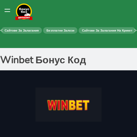
<
>
Сайтове За Залагания
Безплатни Залози
Сайтове За Залагания На Крикет
Winbet Бонус Код