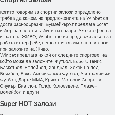
Спортни Залози
Когато говорим за спортни залози определено
трябва да кажем, че предложенията на Winbet са
доста разнообразни. Букмейкърът предлага богат
избор на спортни събития и пазари. Ако сте фен на
играта на ЖИВО, Winbet ще ви предложи лесен за
работа интерфейс, нещо от изключителна важност
при залозите на Живо.
Winbet предлага някой от следните спортове, на
който може да заложите: Футбол, Esport, Тенис,
Баскетбол, Волейбол, Хандбал, Хокей на лед,
Бейзбол, Бокс, Американски Футбол, Австралийски
Футбол, Дартс ММА, Крикет, Моторни Спортове,
Снукър, Биатлон, Голф, Колоездене, Плажен
Волейбол и други
Super HOT Залози