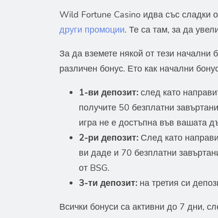
Wild Fortune Casino идва със сладки 
други промоции
. Те са там, за да ув
За да вземете някой от тези начални 
различен бонус. Ето как начални бону
1-ви депозит:
след като направи
получите 50 безплатни завъртания
игра не е достъпна във вашата д
2-ри депозит:
След като направи
ви даде и 70 безплатни завъртания
от BSG.
3-ти депозит:
на третия си депо
Всички бонуси са активни до 7 дни, с