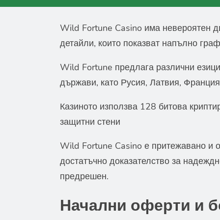
Wild Fortune Casino има невероятен д
детайли, които показват напълно граф
Wild Fortune предлага различни езици
държави, като Русия, Латвия, Франци
Казиното използва 128 битова крипти
защитни стени
Wild Fortune Casino е притежавано и о
достатъчно доказателство за надеждно
предрешен.
Начални оферти и 