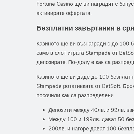
Fortune Casino ще ви наградят с бону
активирате офертата.
Безплатни завъртания в ср
Казиното ще ви възнагради с до 100 б
само в слот играта Stampede от BetSof
депозирате. По-долу е как са разпред
Казиното ще ви даде до 100 безплатни
Stampede ротативката от BetSoft. Бро
посочили как са разпределени
Депозити между 40лв. и 99лв. вз
Между 100 и 199лв. дават 50 бе
200лв. и нагоре дават 100 безпл