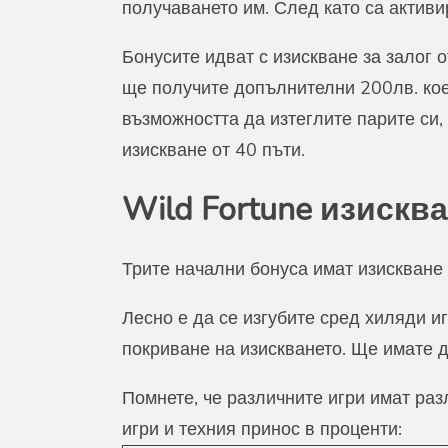
получаването им. След като са активи
Бонусите идват с изискване за залог 
ще получите допълнителни 200лв. кое
възможността да изтеглите парите си,
изискване от 40 пъти.
Wild Fortune изисква
Трите начални бонуса имат изискване 
Лесно е да се изгубите сред хиляди иг
покриване на изискването. Ще имате д
Помнете, че различните игри имат раз
игри и техния принос в проценти: