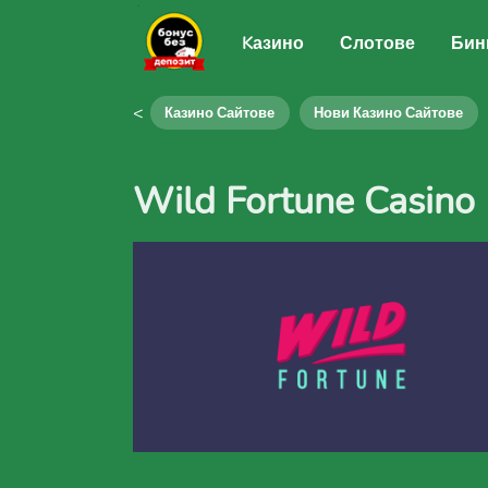
Kазино
Слотове
Бин
<
Казино Сайтове
Нови Казино Сайтове
Wild Fortune Casino