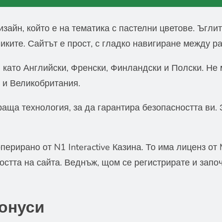
изайн, който е на тематика с пастелни цветове. Ъгли
иките. Сайтът е прост, с гладко навигиране между р
 като Английски, Френски, Финландски и Полски. Не 
я и Великобритания.
раща технология, за да гарантира безопасността ви.
перирано от N1 Interactive Казина. То има лиценз от M
стта на сайта. Веднъж, щом се регистрирате и започ
бонуси