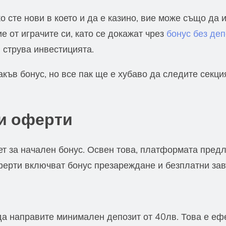
о сте нови в което и да е казино, вие може също да 
 от играчите си, като се докажат чрез
бонус без деп
и струва инвестицията.
акъв бонус, но все пак ще е хубаво да следите секци
 и оферти
ет за начален бонус. Освен това, платформата предл
оферти включват бонус презареждане и безплатни за
 да направите минимален депозит от 40лв. Това е еф