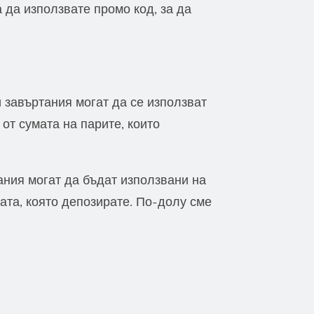
 да използвате промо код, за да
и завъртания могат да се използват
 от сумата на парите, които
ания могат да бъдат използвани на
мата, която депозирате. По-долу сме