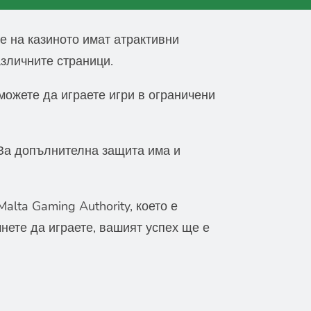
те на казиното имат атрактивни
азличните страници.
можете да играете игри в ограничени
 За допълнителна защита има и
alta Gaming Authority, което е
нете да играете, вашият успех ще е